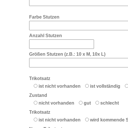
Farbe Stutzen
Anzahl Stutzen
Größen Stutzen (z.B.: 10 x M, 10x L)
Trikotsatz
ist nicht vorhanden
ist vollständig
Zustand
nicht vorhanden
gut
schlecht
Trikotsatz
ist nicht vorhanden
wird kommende S